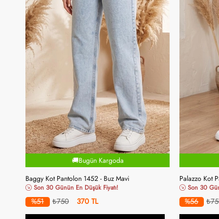
🚚Bugün Kargoda
Baggy Kot Pantolon 1452 - Buz Mavi
Palazzo Kot P
Son 30 Günün En Düşük Fiyatı!
Son 30 Günü
%51
₺750
370
%56
₺75