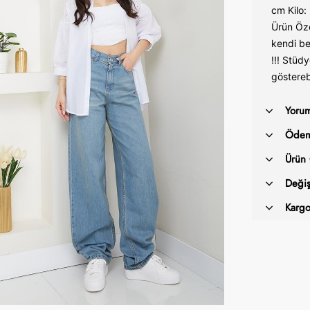
cm Kilo:
Ürün Özel
kendi be
!!! Stüdy
gösterebi
Yorum
Ödem
Ürün 
Deği
Karg