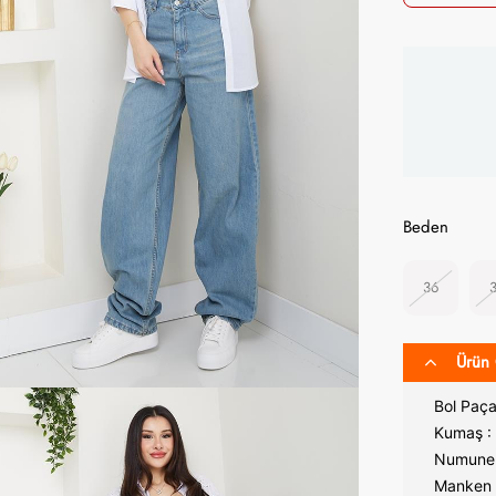
Beden
36
Ürün 
Bol Paç
Kumaş :
Numune 
Manken 