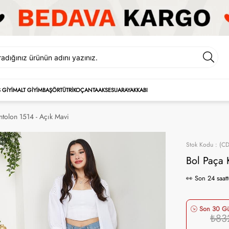
Ş GİYİM
ALT GİYİM
BAŞÖRTÜ
TRİKO
ÇANTA
AKSESUAR
AYAKKABI
ntolon 1514 - Açık Mavi
Stok Kodu
(CD
Bol Paça 
⭐️⭐️⭐️⭐️⭐️893 +
Son 30 Gün
₺83