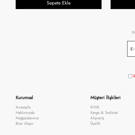
Sepete Ekle
B
Ü
Kurumsal
Müşteri İlişkileri
Anasayfa
KVKK
Hakkımızda
Kargo & Teslimat
Mağazalarımız
Alışveriş
Bize Ulaşın
Üyelik