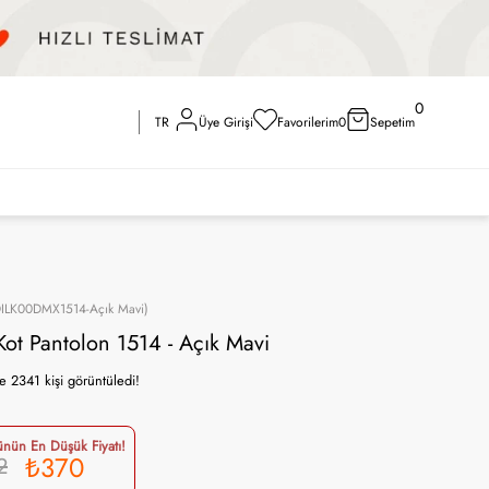
0
TR
Üye Girişi
Favorilerim
0
Sepetim
ILK00DMX1514-Açık Mavi)
Kot Pantolon 1514 - Açık Mavi
 Yorum
ün En Düşük Fiyatı!
₺370
2