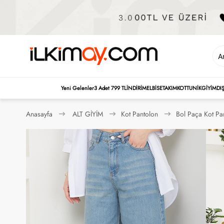
Yeni Gelenler
3 Adet 799 TL
İNDİRİM
ELBİSE
TAKIM
KOT
TUNİK
GİYİM
DI
Anasayfa
ALT GİYİM
Kot Pantolon
Bol Paça Kot Pa