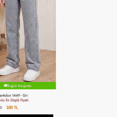
🚚Bugün Kargoda
antolon 1449 - Gri
n En Düşük Fiyatı!
0
330