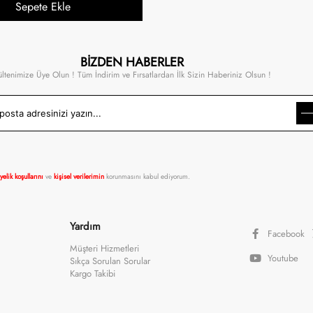
Sepete Ekle
BİZDEN HABERLER
ültenimize Üye Olun ! Tüm İndirim ve Fırsatlardan İlk Sizin Haberiniz Olsun !
yelik koşullarını
ve
kişisel verilerimin
korunmasını kabul ediyorum.
Yardım
Facebook
Müşteri Hizmetleri
Youtube
Sıkça Sorulan Sorular
Kargo Takibi