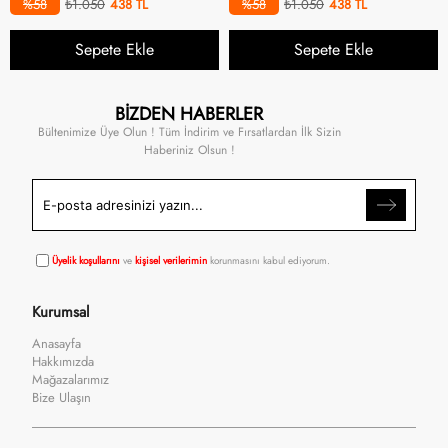
%58
₺1.050
438
%58
₺1.050
438
Sepete Ekle
Sepete Ekle
BİZDEN HABERLER
Bültenimize Üye Olun ! Tüm İndirim ve Fırsatlardan İlk Sizin
Haberiniz Olsun !
Üyelik koşullarını
ve
kişisel verilerimin
korunmasını kabul ediyorum.
Kurumsal
Anasayfa
Hakkımızda
Mağazalarımız
Bize Ulaşın