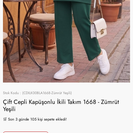
Stok Kodu
(CDILK00BLA1668-Zümrüt Yeşili)
Çift Cepli Kapüşonlu İkili Takım 1668 - Zümrüt
Yeşili
👀 Son 24 saatte 3794 kişi görüntüledi!