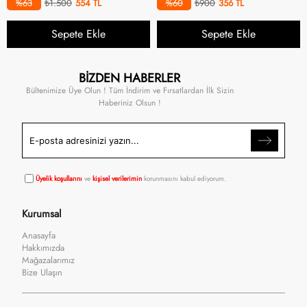
%63
₺1.500
554
%60
₺900
356
Sepete Ekle
Sepete Ekle
BİZDEN HABERLER
Bültenimize Üye Olun ! Tüm İndirim ve Fırsatlardan İlk Sizin
Haberiniz Olsun !
Üyelik koşullarını
ve
kişisel verilerimin
korunmasını kabul ediyorum.
Kurumsal
Anasayfa
Hakkımızda
Mağazalarımız
Bize Ulaşın