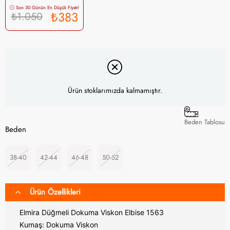
Son 30 Günün En Düşük Fiyatı!
₺383
₺1.050
Ürün stoklarımızda kalmamıştır.
Beden Tablosu
Beden
38-40
42-44
46-48
50-52
Ürün Özellikleri
Elmira Düğmeli Dokuma Viskon Elbise 1563
Kumaş: Dokuma Viskon