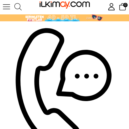
0
Tulum-Salopet
Sort
Filtering
3
3