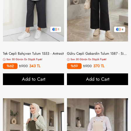
1
4
Tek Cepli Bahçıvan Tulum 1553 - Antrasit
Gülru Cepli Gabardin Tulum 1587 - Siyah
Son 30 Günün En Düşük Fiyatı!
Son 30 Günün En Düşük Fiyatı!
%62
₺900
343
%59
₺900
370
Add to Cart
Add to Cart