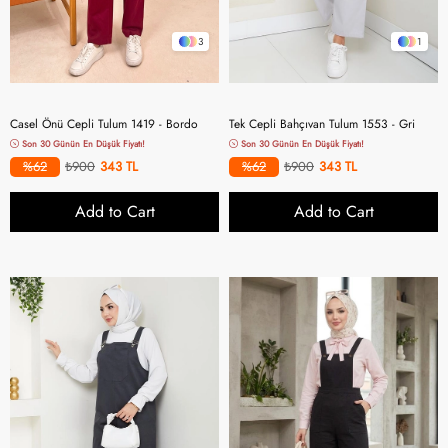
3
1
Casel Önü Cepli Tulum 1419 - Bordo
Tek Cepli Bahçıvan Tulum 1553 - Gri
Son 30 Günün En Düşük Fiyatı!
Son 30 Günün En Düşük Fiyatı!
%62
₺900
343
%62
₺900
343
Add to Cart
Add to Cart