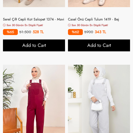
Serel Çift Cepli Kot Salopet 1374 - Mavi
Casel Önü Cepli Tulum 1419 - Bej
Son 30 Günün En Düşük Fiyatı!
Son 30 Günün En Düşük Fiyatı!
%65
₺1.500
528
%62
₺900
343
Add to Cart
Add to Cart