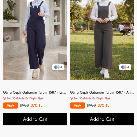
4
4
Gülru Cepli Gabardin Tulum 1587 - Lacivert
Gülru Cepli Gabardin Tulum 1587 - Antrasit
Son 30 Günün En Düşük Fiyatı!
Son 30 Günün En Düşük Fiyatı!
%59
₺900
370
%59
₺900
370
Add to Cart
Add to Cart