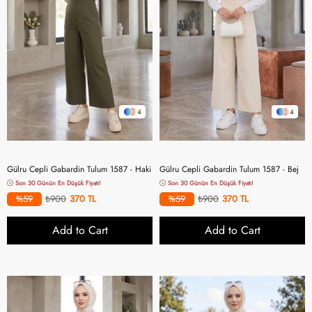
4
4
Gülru Cepli Gabardin Tulum 1587 - Haki
Gülru Cepli Gabardin Tulum 1587 - Bej
Son 30 Günün En Düşük Fiyatı!
Son 30 Günün En Düşük Fiyatı!
%59
₺900
370
%59
₺900
370
Add to Cart
Add to Cart