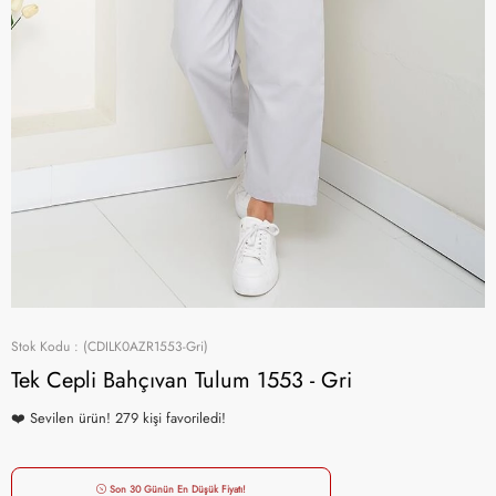
Stok Kodu
(CDILK0AZR1553-Gri)
Tek Cepli Bahçıvan Tulum 1553 - Gri
🛒 Son 3 günde 155 kişi sepete ekledi!
Son 30 Günün En Düşük Fiyatı!