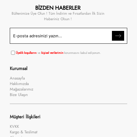
BİZDEN HABERLER
Bültenimize Üye Olun ! Tüm İndirim ve Fırsatlardan İlk Sizin
Haberiniz Olsun !
Üyelik koşullarını
ve
kişisel verilerimin
korunmasını kabul ediyorum.
Kurumsal
Anasayfa
Hakkımızda
Mağazalarımız
Bize Ulaşın
Müşteri İlişkileri
KVKK
Kargo & Teslimat
Alışveriş