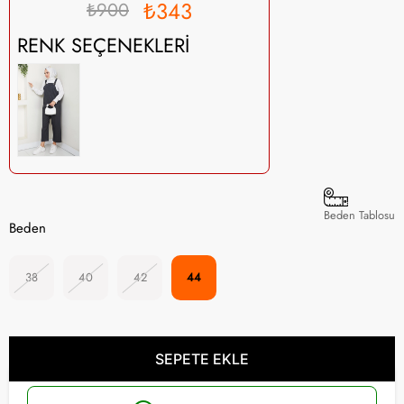
₺343
₺900
RENK SEÇENEKLERİ
Beden Tablosu
Beden
38
40
42
44