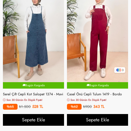
3
🚚Bugün Kargoda
🚚Bugün Kargoda
Serel Çift Cepli Kot Salopet 1374 - Mavi
Casel Önü Cepli Tulum 1419 - Bordo
Son 30 Günün En Düşük Fiyatı!
Son 30 Günün En Düşük Fiyatı!
%65
₺1.500
528
%62
₺900
343
Sepete Ekle
Sepete Ekle