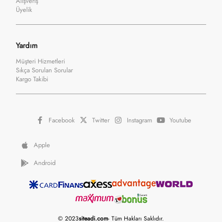
Üyelik
Yardım
Müşteri Hizmetleri
Sıkça Sorulan Sorular
Kargo Takibi
Facebook
Twitter
Instagram
Youtube
Apple
Android
© 2023
siteadi.com
- Tüm Hakları Saklıdır.