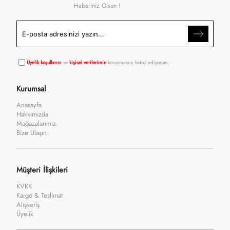
Haberiniz Olsun !
Üyelik koşullarını
ve
kişisel verilerimin
korunmasını kabul ediyorum.
Kurumsal
Anasayfa
Hakkımızda
Mağazalarımız
Bize Ulaşın
Müşteri İlişkileri
KVKK
Kargo & Teslimat
Alışveriş
Üyelik