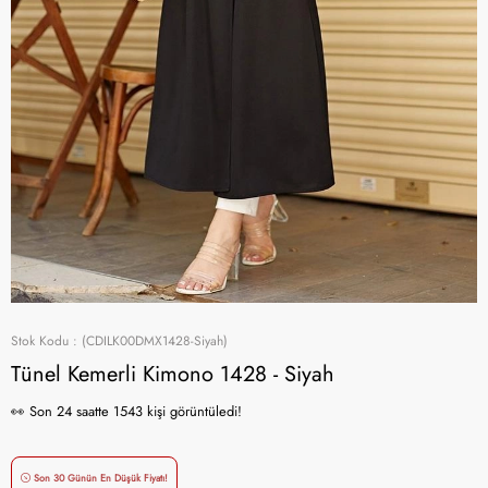
Stok Kodu
(CDILK00DMX1428-Siyah)
Tünel Kemerli Kimono 1428 - Siyah
👀 Son 24 saatte 1543 kişi görüntüledi!
Son 30 Günün En Düşük Fiyatı!